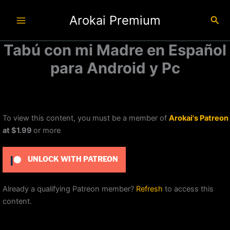
Ir
Arokai Premium
al
Busc
contenido
Tabú con mi Madre en Español
para Android y Pc
To view this content, you must be a member of
Arokai's Patreon
at $1.99
or more
UNLOCK WITH PATREON
Already a qualifying Patreon member?
Refresh
to access this
content.