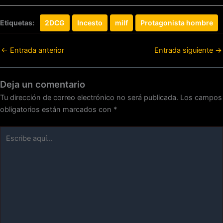
Etiquetas:
2DCG
Incesto
milf
Protagonista hombre
←
Entrada anterior
Entrada siguiente
→
Deja un comentario
Tu dirección de correo electrónico no será publicada.
Los campos
obligatorios están marcados con
*
Escribe
aquí...