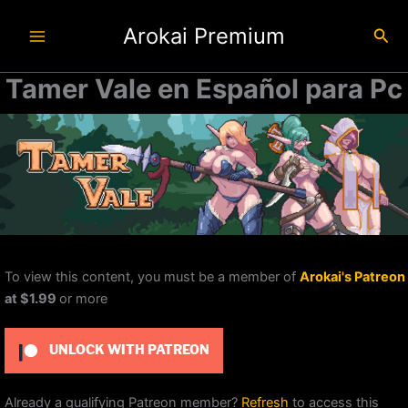
Ir
Arokai Premium
al
Busc
contenido
Tamer Vale en Español para Pc
To view this content, you must be a member of
Arokai's Patreon
at $1.99
or more
UNLOCK WITH PATREON
Already a qualifying Patreon member?
Refresh
to access this