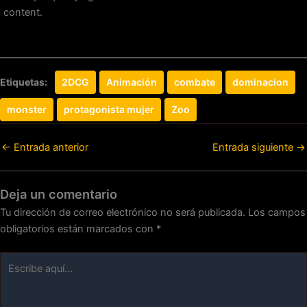
content.
Etiquetas:
2DCG
Animación
combate
dominacion
monster
protagonista mujer
Zoo
←
Entrada anterior
Entrada siguiente
→
Deja un comentario
Tu dirección de correo electrónico no será publicada.
Los campos
obligatorios están marcados con
*
Escribe
aquí...