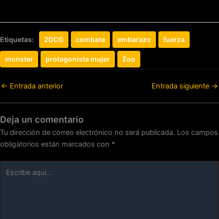
Etiquetas:
2DCG
combate
embarazo
fuerza
monster
protagonista mujer
Zoo
←
Entrada anterior
Entrada siguiente
→
Deja un comentario
Tu dirección de correo electrónico no será publicada.
Los campos
obligatorios están marcados con
*
Escribe
aquí...