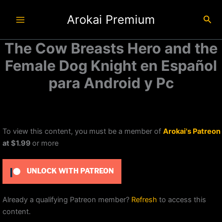
Ir
Arokai Premium
al
Busc
contenido
The Cow Breasts Hero and the
Female Dog Knight en Español
para Android y Pc
To view this content, you must be a member of
Arokai's Patreon
at $1.99
or more
UNLOCK WITH PATREON
Already a qualifying Patreon member?
Refresh
to access this
content.