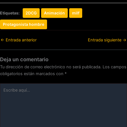
Etiquetas:
2DCG
Animación
milf
Protagonista hombre
←
Entrada anterior
Entrada siguiente
→
Deja un comentario
Tu dirección de correo electrónico no será publicada.
Los campos
obligatorios están marcados con
*
Escribe
aquí...