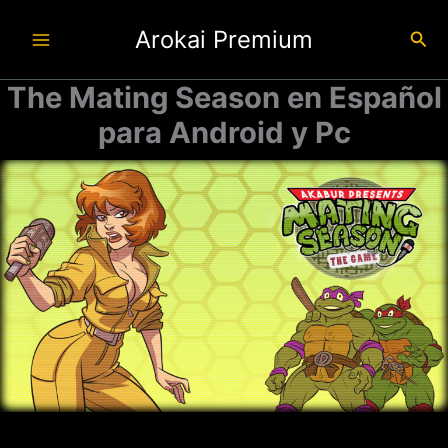
Ir
Arokai Premium
al
Busc
contenido
The Mating Season en Español
para Android y Pc