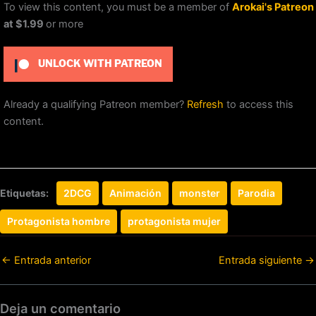
To view this content, you must be a member of
Arokai's Patreon
at $1.99
or more
UNLOCK WITH PATREON
Already a qualifying Patreon member?
Refresh
to access this
content.
Etiquetas:
2DCG
Animación
monster
Parodia
Protagonista hombre
protagonista mujer
←
Entrada anterior
Entrada siguiente
→
Deja un comentario