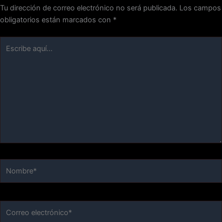
Tu dirección de correo electrónico no será publicada.
Los campos
obligatorios están marcados con
*
Escribe
aquí...
Nombre*
Correo
electrónico*