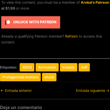
To view this content, you must be a member of
Arokai's Patreon
at $1.99
or more
UNLOCK WITH PATREON
Already a qualifying Patreon member?
Refresh
to access this
content.
Etiquetas:
3DCG
Animación
Incesto
milf
Protagonista hombre
shota
←
Entrada anterior
Entrada siguiente
→
Deja un comentario