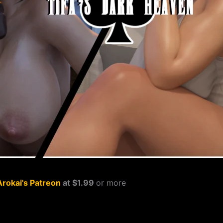
Arokai's Patreon
at $1.99
or more