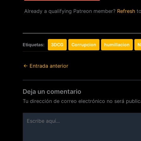
Already a qualifying Patreon member?
Refresh
to
Etiquetas:
3DCG
Corrupcion
humillacion
N
←
Entrada anterior
Deja un comentario
Tu dirección de correo electrónico no será public
Escribe
aquí...