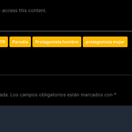
 access this content.
TR
Parodia
Protagonista hombre
protagonista mujer
ada.
Los campos obligatorios están marcados con
*