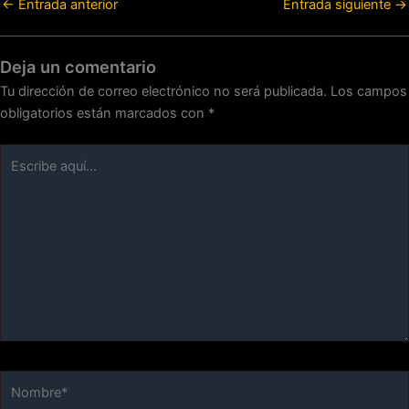
←
Entrada anterior
Entrada siguiente
→
Deja un comentario
Tu dirección de correo electrónico no será publicada.
Los campos
obligatorios están marcados con
*
Escribe
aquí...
Nombre*