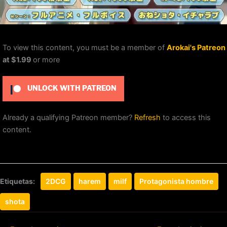
To view this content, you must be a member of
Arokai's Patreon
at $1.99
or more
UNLOCK WITH PATREON
Already a qualifying Patreon member?
Refresh
to access this
content.
Etiquetas:
2DCG
harem
milf
Protagonista hombre
shota