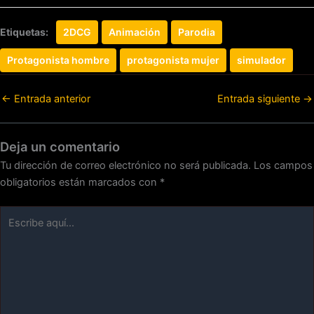
Etiquetas:
2DCG
Animación
Parodia
Protagonista hombre
protagonista mujer
simulador
←
Entrada anterior
Entrada siguiente
→
Deja un comentario
Tu dirección de correo electrónico no será publicada.
Los campos
obligatorios están marcados con
*
Escribe
aquí...