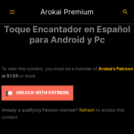
Ir
Arokai Premium
al
Busc
contenido
Toque Encantador en Español
para Android y Pc
To view this content, you must be a member of
Arokai's Patreon
at $1.99
or more
UNLOCK WITH PATREON
Already a qualifying Patreon member?
Refresh
to access this
content.