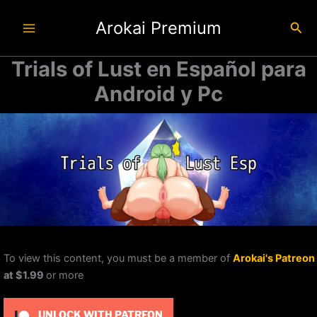
Ir
Arokai Premium
al
Busc
contenido
Trials of Lust en Español para
Android y Pc
To view this content, you must be a member of
Arokai's Patreon
at $1.99
or more
UNLOCK WITH PATREON