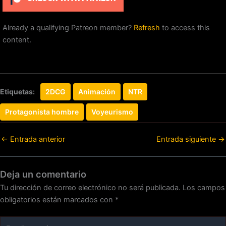
Already a qualifying Patreon member?
Refresh
to access this
content.
Etiquetas:
2DCG
Animación
NTR
Protagonista hombre
Voyeurismo
←
Entrada anterior
Entrada siguiente
→
Deja un comentario
Tu dirección de correo electrónico no será publicada.
Los campos
obligatorios están marcados con
*
Escribe