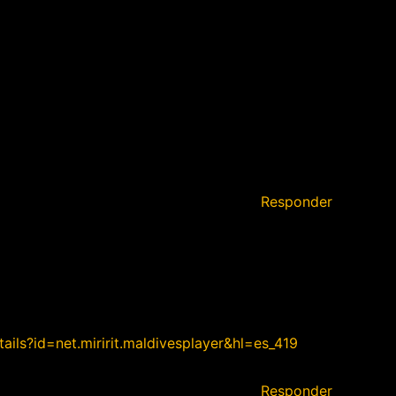
Responder
ails?id=net.miririt.maldivesplayer&hl=es_419
Responder