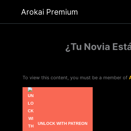
Ir
Arokai Premium
al
contenido
¿Tu Novia Está
To view this content, you must be a member of
UNLOCK WITH PATREON