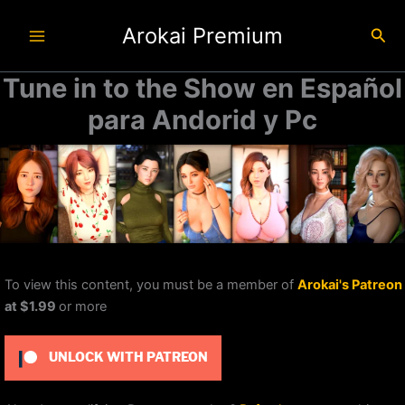
Ir
Arokai Premium
al
Busc
contenido
Tune in to the Show en Español
para Andorid y Pc
To view this content, you must be a member of
Arokai's Patreon
at $1.99
or more
UNLOCK WITH PATREON