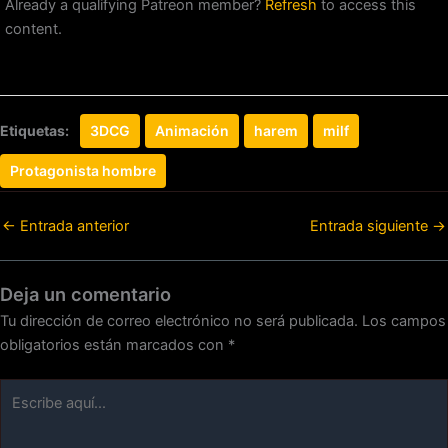
Already a qualifying Patreon member?
Refresh
to access this
content.
Etiquetas:
3DCG
Animación
harem
milf
Protagonista hombre
←
Entrada anterior
Entrada siguiente
→
Deja un comentario
Tu dirección de correo electrónico no será publicada.
Los campos
obligatorios están marcados con
*
Escribe
aquí...