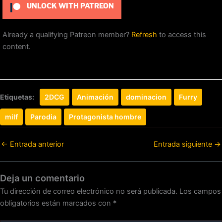
UNLOCK WITH PATREON
Already a qualifying Patreon member?
Refresh
to access this
content.
Etiquetas:
2DCG
Animación
dominacion
Furry
milf
Parodia
Protagonista hombre
←
Entrada anterior
Entrada siguiente
→
Deja un comentario
Tu dirección de correo electrónico no será publicada.
Los campos
obligatorios están marcados con
*