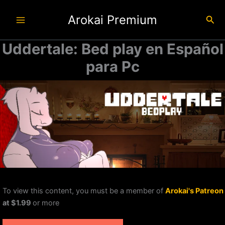
Ir
Arokai Premium
al
Busc
contenido
Uddertale: Bed play en Español
para Pc
To view this content, you must be a member of
Arokai's Patreon
at $1.99
or more