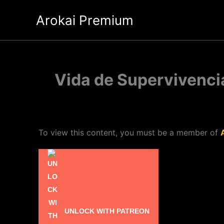
Ir
Arokai Premium
al
contenido
Vida de Supervivencia
To view this content, you must be a member of
UNLOCK WITH PATREON