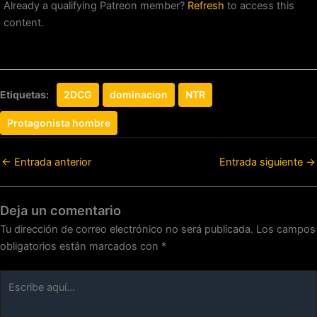
Already a qualifying Patreon member?
Refresh
to access this
content.
Etiquetas:
2DCG
dominacion
NTR
Protagonista hombre
←
Entrada anterior
Entrada siguiente
→
Deja un comentario
Tu dirección de correo electrónico no será publicada.
Los campos
obligatorios están marcados con
*
Escribe
aquí...