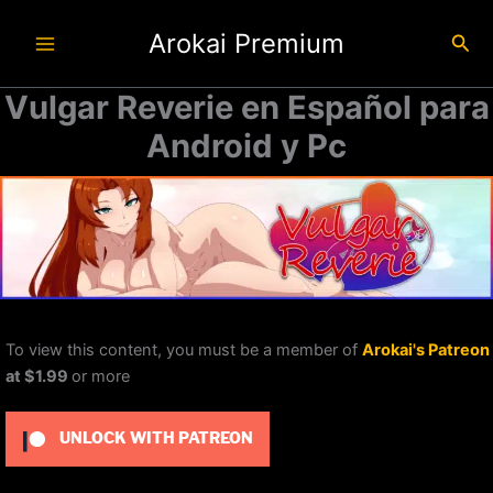
Ir
Arokai Premium
al
Busc
contenido
Vulgar Reverie en Español para
Android y Pc
To view this content, you must be a member of
Arokai's Patreon
at $1.99
or more
UNLOCK WITH PATREON