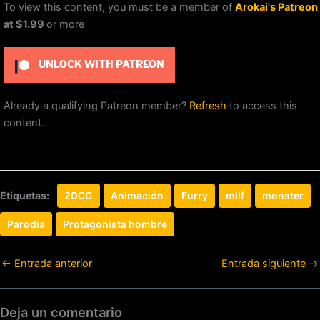
To view this content, you must be a member of
Arokai's Patreon
at $1.99
or more
UNLOCK WITH PATREON
Already a qualifying Patreon member?
Refresh
to access this
content.
Etiquetas:
2DCG
Animación
Furry
milf
monster
Parodia
Protagonista hombre
←
Entrada anterior
Entrada siguiente
→
Deja un comentario