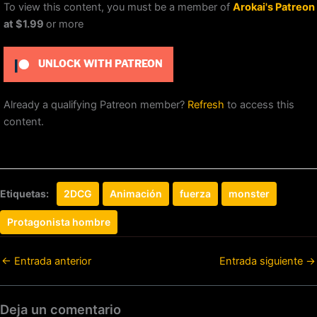
To view this content, you must be a member of
Arokai's Patreon
at $1.99
or more
UNLOCK WITH PATREON
Already a qualifying Patreon member?
Refresh
to access this
content.
Etiquetas:
2DCG
Animación
fuerza
monster
Protagonista hombre
←
Entrada anterior
Entrada siguiente
→
Deja un comentario