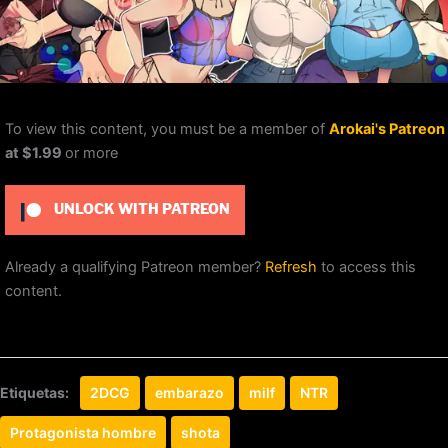
To view this content, you must be a member of
Arokai's Patreon
at $1.99
or more
UNLOCK WITH PATREON
Already a qualifying Patreon member?
Refresh
to access this
content.
Etiquetas:
2DCG
embarazo
milf
NTR
Protagonista hombre
shota