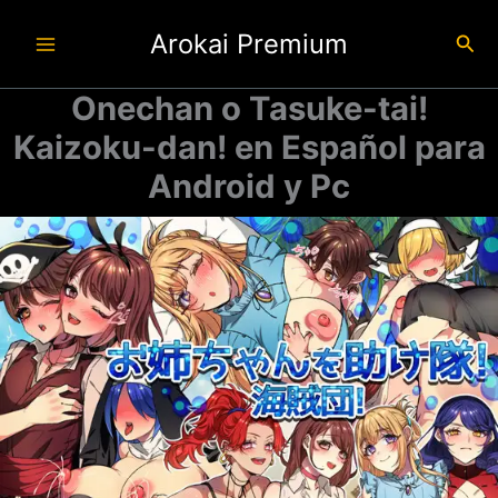
Ir
Arokai Premium
al
Busc
contenido
Onechan o Tasuke-tai!
Kaizoku-dan! en Español para
Android y Pc