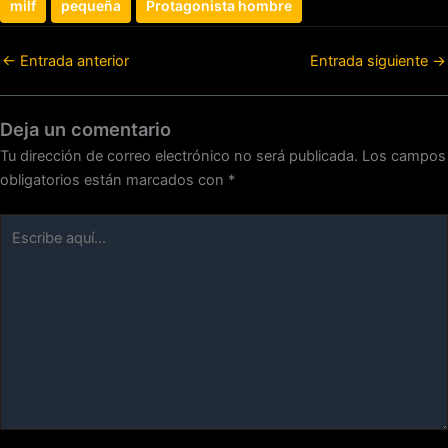
milf
pequeña
Protagonista hombre
←
Entrada anterior
Entrada siguiente
→
Deja un comentario
Tu dirección de correo electrónico no será publicada.
Los campos
obligatorios están marcados con
*
Escribe
aquí...