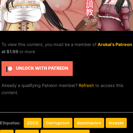
To view this content, you must be a member of
Arokai's Patreon
at $1.99
or more
UNLOCK WITH PATREON
Already a qualifying Patreon member?
Refresh
to access this
content.
Etiquetas:
2DCG
Corrupcion
dominacion
Incesto