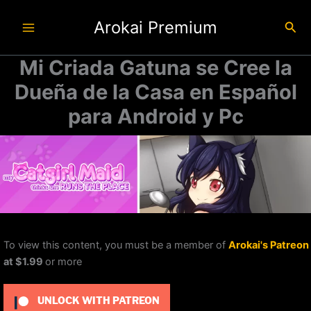
Ir
Arokai Premium
al
Busc
contenido
Mi Criada Gatuna se Cree la
Dueña de la Casa en Español
para Android y Pc
To view this content, you must be a member of
Arokai's Patreon
at $1.99
or more
UNLOCK WITH PATREON