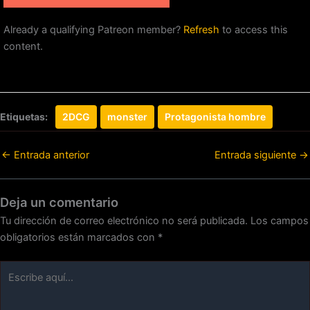
Already a qualifying Patreon member?
Refresh
to access this
content.
Etiquetas:
2DCG
monster
Protagonista hombre
←
Entrada anterior
Entrada siguiente
→
Deja un comentario
Tu dirección de correo electrónico no será publicada.
Los campos
obligatorios están marcados con
*
Escribe
aquí...