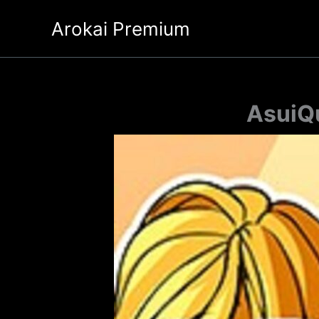
Ir
Arokai Premium
al
contenido
AsuiQu