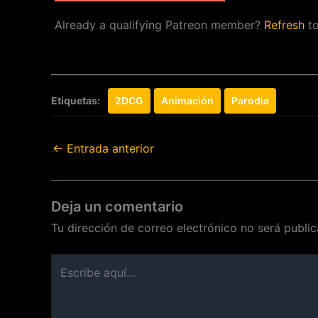
Already a qualifying Patreon member?
Refresh
to
Etiquetas:
2DCG
Animación
Parodia
←
Entrada anterior
Deja un comentario
Tu dirección de correo electrónico no será public
Escribe
aquí...