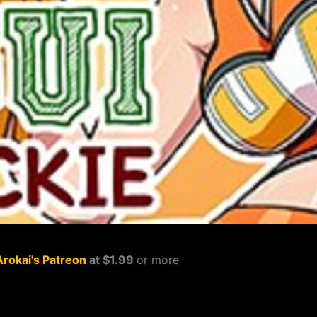
Arokai's Patreon
at $1.99
or more