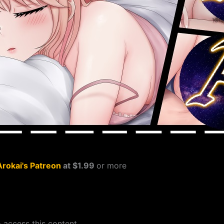
Arokai's Patreon
at $1.99
or more
 access this content.