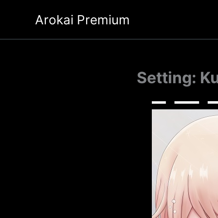
Ir
Arokai Premium
al
contenido
Setting: K