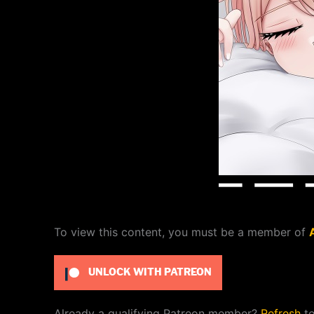
To view this content, you must be a member of
UNLOCK WITH PATREON
Already a qualifying Patreon member?
Refresh
to