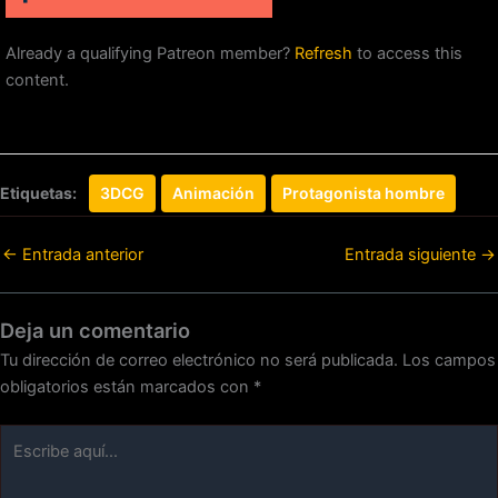
Already a qualifying Patreon member?
Refresh
to access this
content.
Etiquetas:
3DCG
Animación
Protagonista hombre
←
Entrada anterior
Entrada siguiente
→
Deja un comentario
Tu dirección de correo electrónico no será publicada.
Los campos
obligatorios están marcados con
*
Escribe
aquí...