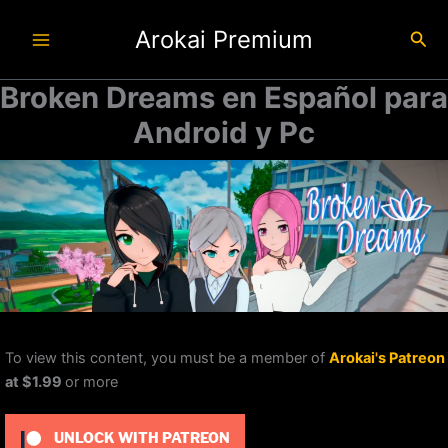
Ir
Arokai Premium
al
Busc
contenido
Broken Dreams en Español para
Android y Pc
To view this content, you must be a member of
Arokai's Patreon
at $1.99
or more
UNLOCK WITH PATREON