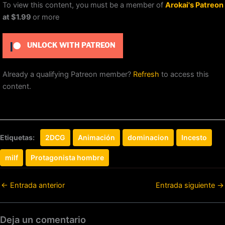
To view this content, you must be a member of
Arokai's Patreon
at $1.99
or more
UNLOCK WITH PATREON
Already a qualifying Patreon member?
Refresh
to access this
content.
Etiquetas:
2DCG
Animación
dominacion
Incesto
milf
Protagonista hombre
←
Entrada anterior
Entrada siguiente
→
Deja un comentario