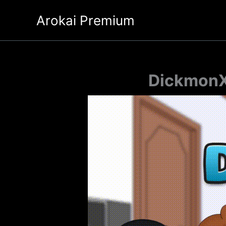
Ir
Arokai Premium
al
contenido
DickmonX