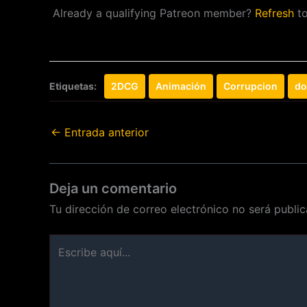
Already a qualifying Patreon member?
Refresh
to
Etiquetas:
2DCG
Animación
Corrupcion
do
←
Entrada anterior
Deja un comentario
Tu dirección de correo electrónico no será public
Escribe
aquí...