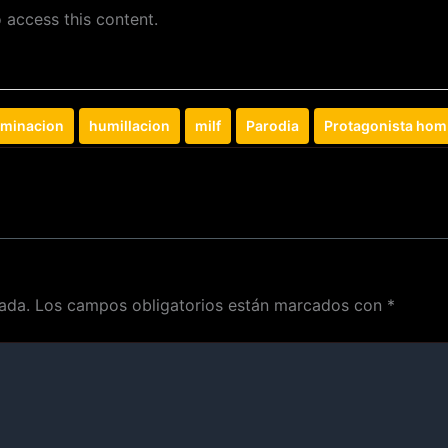
 access this content.
minacion
humillacion
milf
Parodia
Protagonista hom
ada.
Los campos obligatorios están marcados con
*