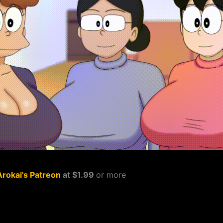
Arokai's Patreon
at $1.99
or more