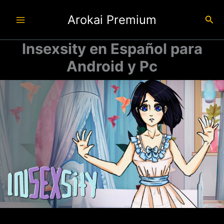
Ir
Arokai Premium
al
Busc
contenido
Insexsity en Español para
Android y Pc