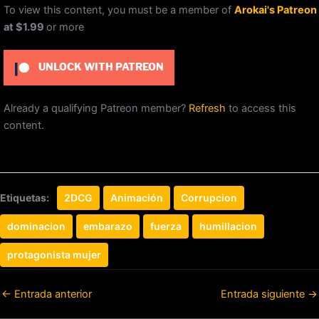
To view this content, you must be a member of
Arokai's Patreon
at $1.99
or more
UNLOCK WITH PATREON
Already a qualifying Patreon member?
Refresh
to access this
content.
Etiquetas:
2DCG
Animación
Corrupcion
dominacion
embarazo
fuerza
humillacion
protagonista mujer
←
Entrada anterior
Entrada siguiente
→