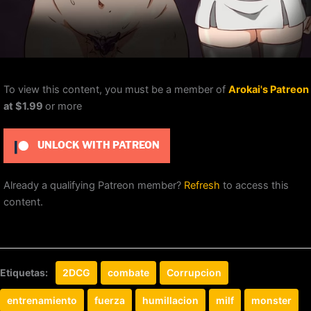
To view this content, you must be a member of
Arokai's Patreon
at $1.99
or more
UNLOCK WITH PATREON
Already a qualifying Patreon member?
Refresh
to access this
content.
Etiquetas:
2DCG
combate
Corrupcion
entrenamiento
fuerza
humillacion
milf
monster