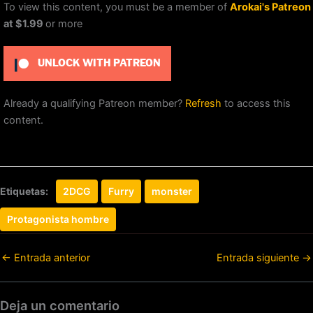
To view this content, you must be a member of
Arokai's Patreon
at $1.99
or more
UNLOCK WITH PATREON
Already a qualifying Patreon member?
Refresh
to access this
content.
Etiquetas:
2DCG
Furry
monster
Protagonista hombre
←
Entrada anterior
Entrada siguiente
→
Deja un comentario