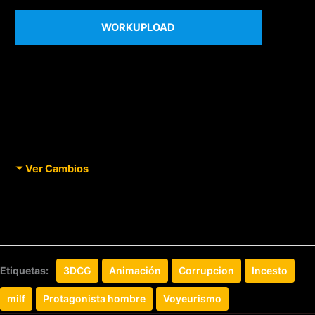
WORKUPLOAD
Ver Cambios
Etiquetas:
3DCG
Animación
Corrupcion
Incesto
milf
Protagonista hombre
Voyeurismo