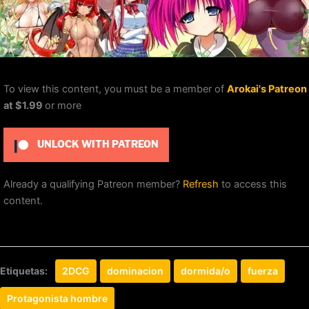
To view this content, you must be a member of
Arokai's Patreon
at $1.99
or more
UNLOCK WITH PATREON
Already a qualifying Patreon member?
Refresh
to access this
content.
Etiquetas:
2DCG
dominacion
dormida/o
fuerza
Protagonista hombre