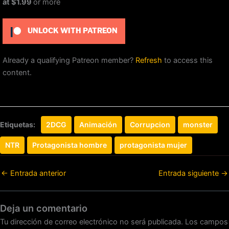
at $1.99
or more
UNLOCK WITH PATREON
Already a qualifying Patreon member?
Refresh
to access this
content.
Etiquetas:
2DCG
Animación
Corrupcion
monster
NTR
Protagonista hombre
protagonista mujer
←
Entrada anterior
Entrada siguiente
→
Deja un comentario
Tu dirección de correo electrónico no será publicada.
Los campos