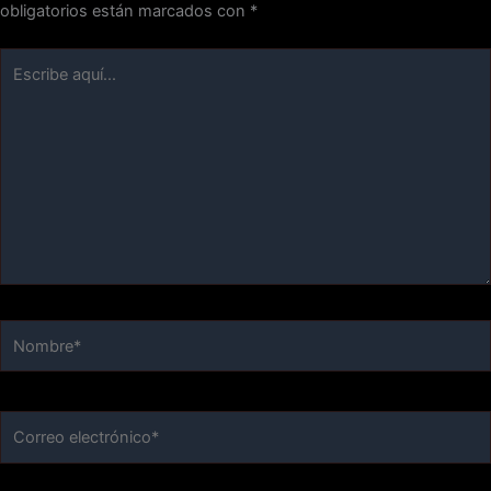
obligatorios están marcados con
*
Escribe
aquí...
Nombre*
Correo
electrónico*