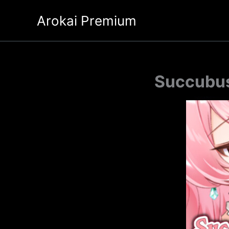
Ir
Arokai Premium
al
contenido
Succubus