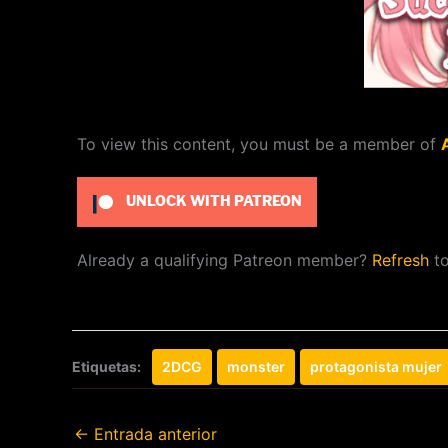
To view this content, you must be a member of
UNLOCK WITH PATREON
Already a qualifying Patreon member?
Refresh
to
Etiquetas:
2DCG
monster
protagonista mujer
←
Entrada anterior