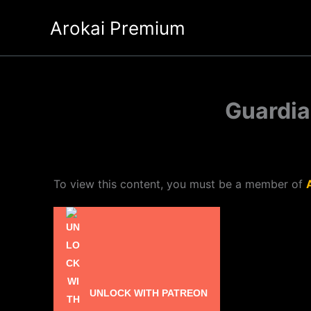
Ir
Arokai Premium
al
contenido
Guardia
To view this content, you must be a member of
UNLOCK WITH PATREON