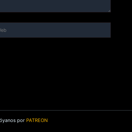
b
Apóyanos por
PATREON