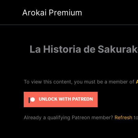
Ir
Arokai Premium
al
contenido
La Historia de Sakurak
To view this content, you must be a member of
UNLOCK WITH PATREON
Already a qualifying Patreon member?
Refresh
to