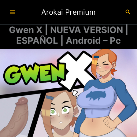
Ir
Arokai Premium
al
Busc
contenido
Gwen X | NUEVA VERSION |
ESPAÑOL | Android – Pc