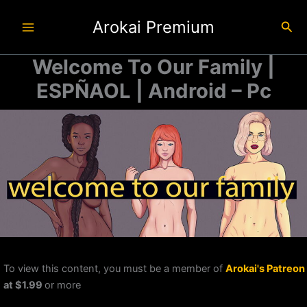
Ir
Arokai Premium
al
Busc
contenido
Welcome To Our Family |
ESPÑAOL | Android – Pc
To view this content, you must be a member of
Arokai's Patreon
at $1.99
or more