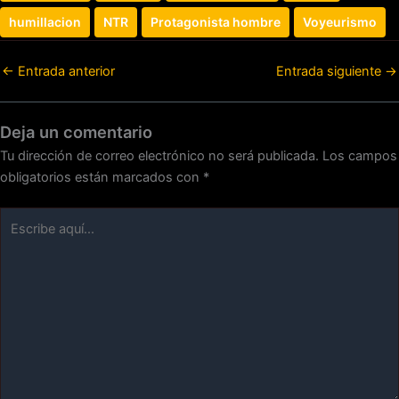
humillacion
NTR
Protagonista hombre
Voyeurismo
←
Entrada anterior
Entrada siguiente
→
Deja un comentario
Tu dirección de correo electrónico no será publicada.
Los campos
obligatorios están marcados con
*
Escribe
aquí...