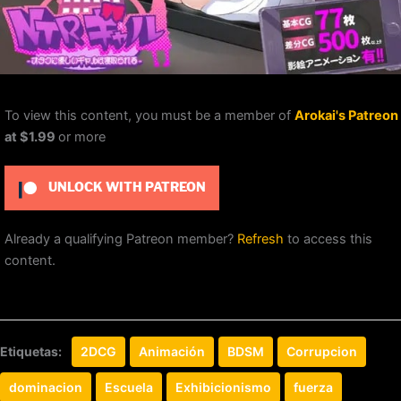
To view this content, you must be a member of
Arokai's Patreon
at $1.99
or more
UNLOCK WITH PATREON
Already a qualifying Patreon member?
Refresh
to access this
content.
Etiquetas:
2DCG
Animación
BDSM
Corrupcion
dominacion
Escuela
Exhibicionismo
fuerza