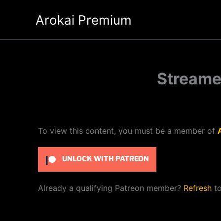
Ir
Arokai Premium
al
contenido
Streame
To view this content, you must be a member of
UNLOCK WITH PATREON
Already a qualifying Patreon member?
Refresh
to