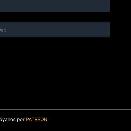
b
Apóyanos por
PATREON