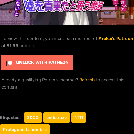
To view this content, you must be a member of
Arokai's Patreon
at $1.99
or more
UNLOCK WITH PATREON
Already a qualifying Patreon member?
Refresh
to access this
content.
Etiquetas:
2DCG
embarazo
NTR
Protagonista hombre