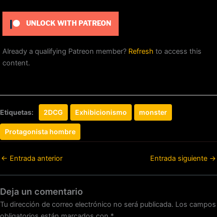
UNLOCK WITH PATREON
Already a qualifying Patreon member?
Refresh
to access this
content.
Etiquetas:
2DCG
Exhibicionismo
monster
Protagonista hombre
←
Entrada anterior
Entrada siguiente
→
Deja un comentario
Tu dirección de correo electrónico no será publicada.
Los campos
obligatorios están marcados con
*