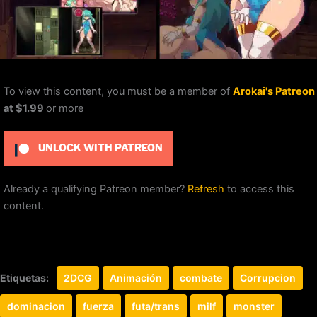
To view this content, you must be a member of
Arokai's Patreon
at $1.99
or more
UNLOCK WITH PATREON
Already a qualifying Patreon member?
Refresh
to access this
content.
Etiquetas:
2DCG
Animación
combate
Corrupcion
dominacion
fuerza
futa/trans
milf
monster