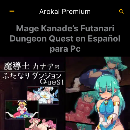
Ir
Arokai Premium
al
Busc
contenido
Mage Kanade’s Futanari
Dungeon Quest en Español
para Pc