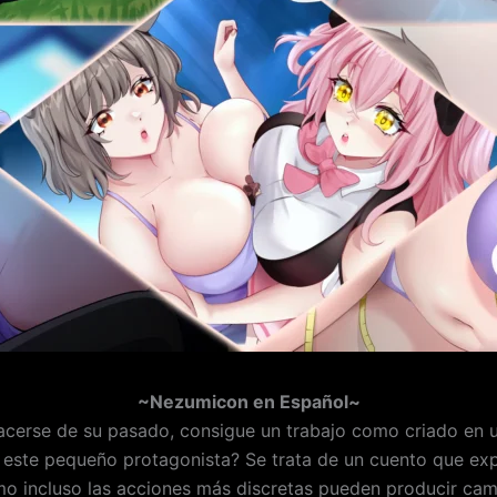
~Nezumicon en Español~
acerse de su pasado, consigue un trabajo como criado en 
 este pequeño protagonista? Se trata de un cuento que expl
 incluso las acciones más discretas pueden producir camb