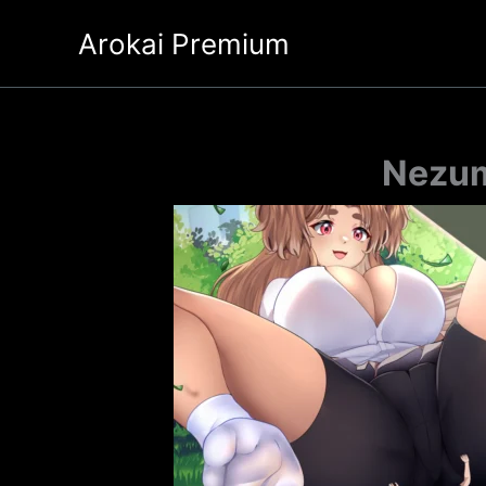
Ir
Arokai Premium
al
contenido
Nezum