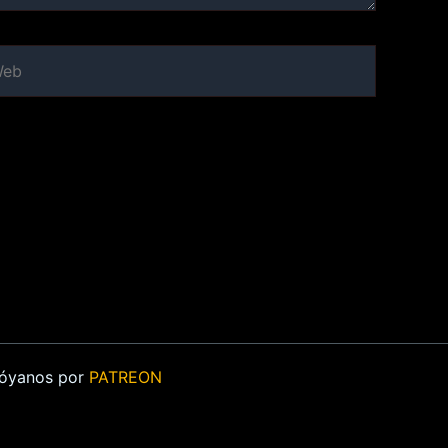
b
Apóyanos por
PATREON