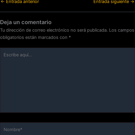
←
Entrada anterior
Entrada siguiente
→
Deja un comentario
Tu dirección de correo electrónico no será publicada.
Los campos
obligatorios están marcados con
*
Escribe
aquí...
Nombre*