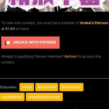
To view this content, you must be a member of
Arokai's Patreon
at $1.99
or more
UNLOCK WITH PATREON
Already a qualifying Patreon member?
Refresh
to access this
content.
Etiquetas:
2DCG
Animación
Corrupcion
humillacion
protagonista mujer