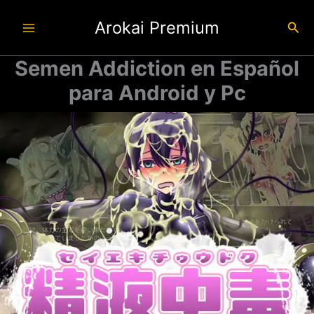
Ir
Arokai Premium
al
Busc
contenido
Semen Addiction en Español
para Android y Pc