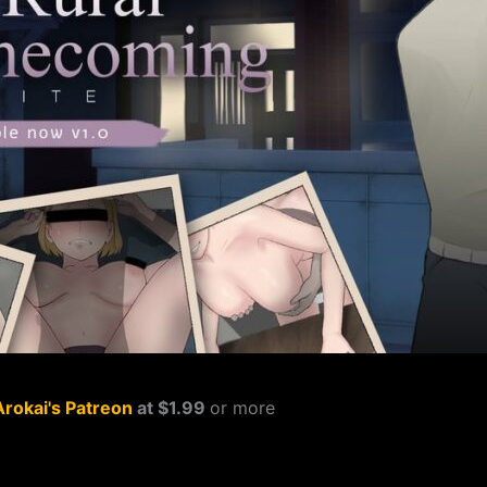
Arokai's Patreon
at $1.99
or more