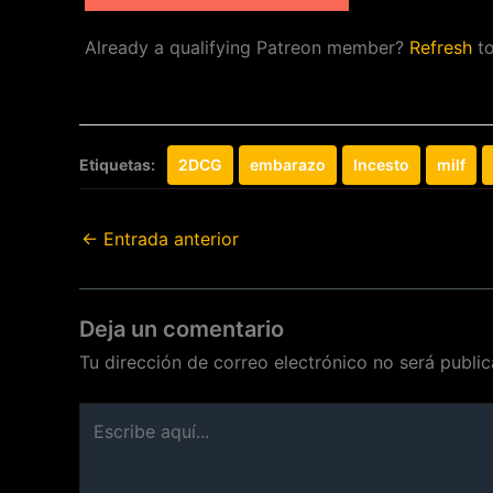
Already a qualifying Patreon member?
Refresh
to
Etiquetas:
2DCG
embarazo
Incesto
milf
←
Entrada anterior
Deja un comentario
Tu dirección de correo electrónico no será public
Escribe
aquí...