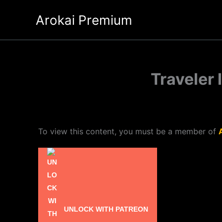
Ir
Arokai Premium
al
contenido
Traveler 
To view this content, you must be a member of
UNLOCK WITH PATREON