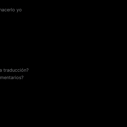
 hacerlo yo
a traducción?
omentarios?