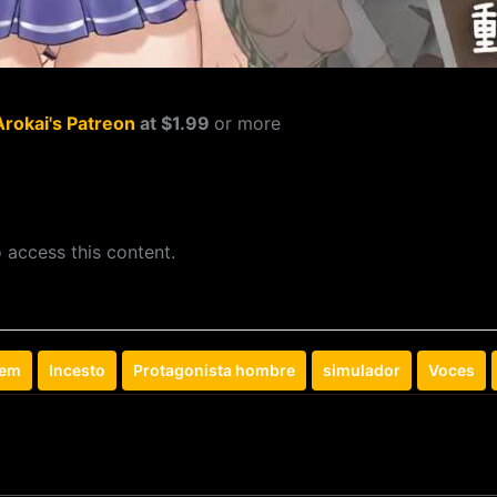
Arokai's Patreon
at $1.99
or more
 access this content.
rem
Incesto
Protagonista hombre
simulador
Voces