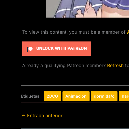
To view this content, you must be a member of
UNLOCK WITH PATREON
Already a qualifying Patreon member?
Refresh
to
Etiquetas:
2DCG
Animación
dormida/o
ha
←
Entrada anterior