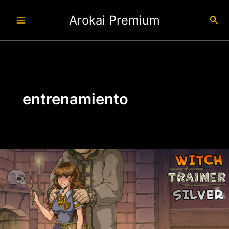
Ir
Arokai Premium
al
Busc
contenido
entrenamiento