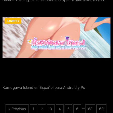
SANDBOX
Kamogawa Island en Español para Android y Pc
…
« Previous
1
2
3
4
5
6
68
69