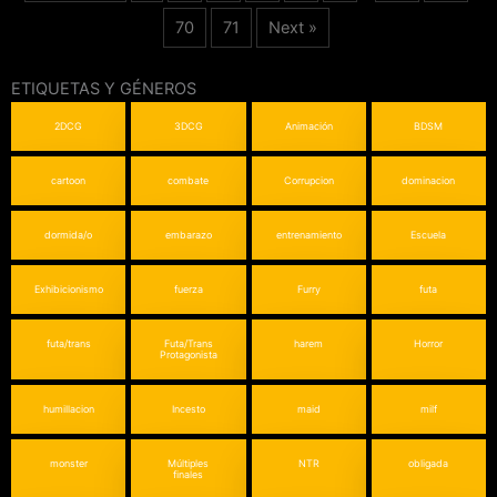
70
71
Next »
ETIQUETAS Y GÉNEROS
2DCG
3DCG
Animación
BDSM
cartoon
combate
Corrupcion
dominacion
dormida/o
embarazo
entrenamiento
Escuela
Exhibicionismo
fuerza
Furry
futa
futa/trans
Futa/Trans
harem
Horror
Protagonista
humillacion
Incesto
maid
milf
monster
Múltiples
NTR
obligada
finales